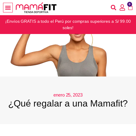
0
¡Envíos GRATIS a todo el Perú por compras superiores a S/ 99.00
soles!
enero 25, 2023
¿Qué regalar a una Mamafit?