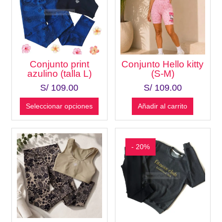
Conjunto print
Conjunto Hello kitty
azulino (talla L)
(S-M)
S/
109.00
S/
109.00
Seleccionar opciones
Añadir al carrito
- 20%