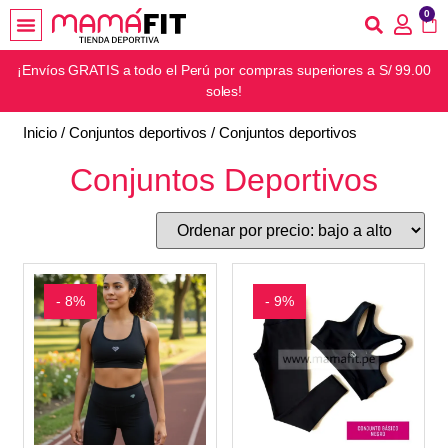
0
¡Envíos GRATIS a todo el Perú por compras superiores a S/ 99.00
soles!
Inicio
/
Conjuntos deportivos
/ Conjuntos deportivos
Conjuntos Deportivos
- 8%
- 9%