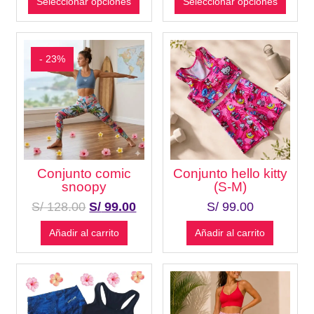
Seleccionar opciones
Seleccionar opciones
- 23%
Conjunto comic
Conjunto hello kitty
snoopy
(S-M)
S/
128.00
S/
99.00
S/
99.00
Añadir al carrito
Añadir al carrito