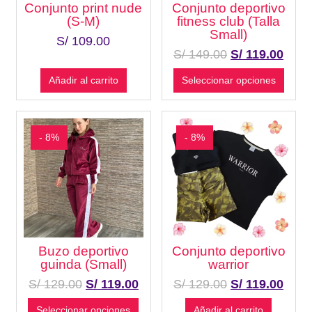
Conjunto print nude
Conjunto deportivo
(S-M)
fitness club (Talla
Small)
S/
109.00
S/
149.00
S/
119.00
Añadir al carrito
Seleccionar opciones
- 8%
- 8%
Buzo deportivo
Conjunto deportivo
guinda (Small)
warrior
S/
129.00
S/
119.00
S/
129.00
S/
119.00
Seleccionar opciones
Añadir al carrito