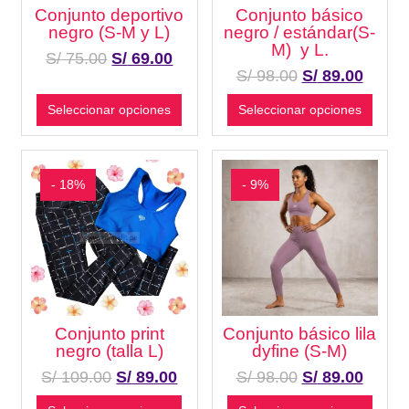
Conjunto deportivo
Conjunto básico
negro (S-M y L)
negro / estándar(S-
M) y L.
S/
75.00
S/
69.00
S/
98.00
S/
89.00
Seleccionar opciones
Seleccionar opciones
- 18%
- 9%
Conjunto print
Conjunto básico lila
negro (talla L)
dyfine (S-M)
S/
109.00
S/
89.00
S/
98.00
S/
89.00