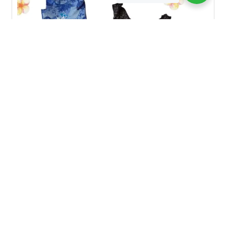
Conjunto print azul (talla L)
S/
149.00
Seleccionar opciones