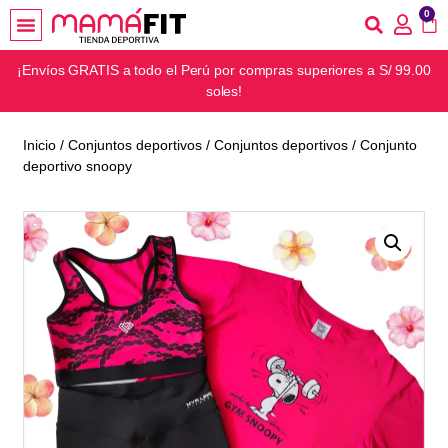
0
¡Envíos GRATIS a todo el Perú por compras superiores a S/ 99.00
soles!
Inicio
/
Conjuntos deportivos
/
Conjuntos deportivos
/ Conjunto
deportivo snoopy