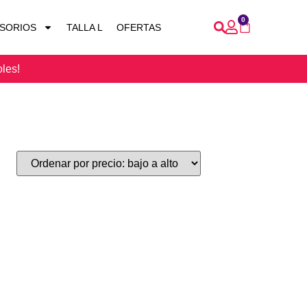
0
SORIOS
TALLA L
OFERTAS
oles!