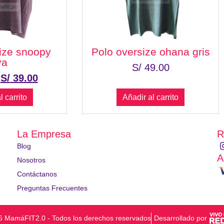
ize snoopy
Polo oversize ohana gris
va
S/
49.00
S/
39.00
l carrito
Añadir al carrito
La Empresa
R
Blog
A
Nosotros
Contáctanos
Preguntas Frecuentes
6 MamáFIT2.0 - Todos los derechos reservados
Desarrollado por