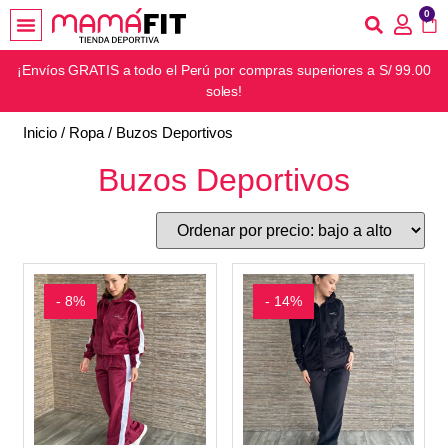
0
¡Envíos GRATIS a todo el Perú por compras superiores a S/ 99.00
soles!
Inicio
/
Ropa
/ Buzos Deportivos
Buzos Deportivos
- 8%
- 14%