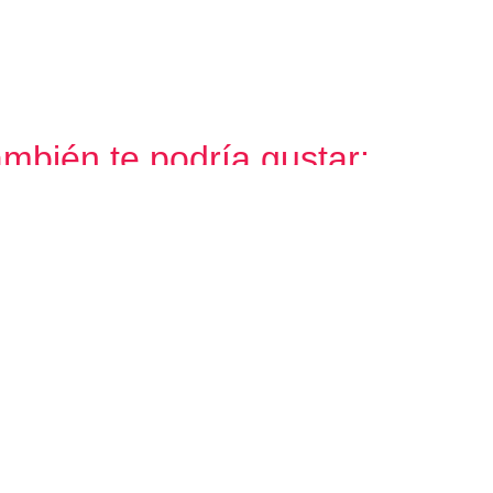
mbién te podría gustar:
17%