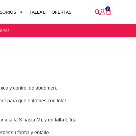
0
SORIOS
TALLA L
OFERTAS
oles!
ómico y control de abdomen.
rior para que entrenes con total
na talla S hasta M), y en
talla L
(da
rder su forma y entalle.