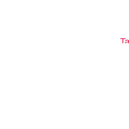
Ta
17%
28%