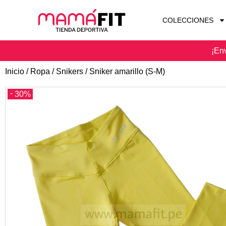
COLECCIONES
¡Env
Inicio
/
Ropa
/
Snikers
/ Sniker amarillo (S-M)
30%