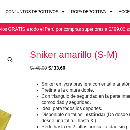
CONJUNTOS DEPORTIVOS
ROPA DEPORTIVA
ACCE
íos GRATIS a todo el Perú por compras superiores a S/ 99.00 s
Sniker amarillo (S-M)
S/
48.00
S/
33.60
Sniker en lycra brasilera con entalle anat
Pretina a la cintura doble.
Con triangulo de seguridad en la parte inte
comodidad y seguridad.
Ideal para todos los deportes.
Disponible en tallas:
estándar
(Da desde u
desde una talla L hasta Xl)
Sede hasta en 2 tallas por su calidad sin pe