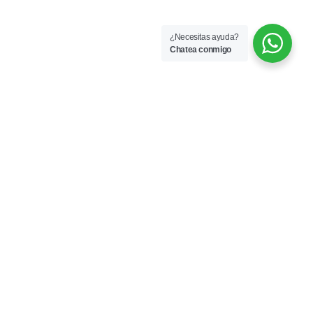
¿Necesitas ayuda?
Chatea conmigo
Short clásico beige (talla
L)