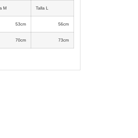
la M
Talla L
53cm
56cm
70cm
73cm