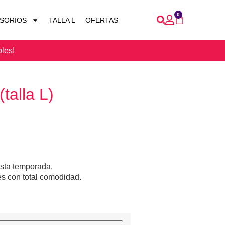
0
SORIOS
TALLA L
OFERTAS
oles!
talla L)
esta temporada.
es con total comodidad.