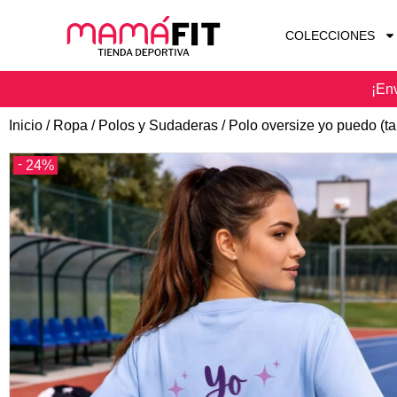
COLECCIONES
¡Env
Inicio
/
Ropa
/
Polos y Sudaderas
/ Polo oversize yo puedo (tal
24%