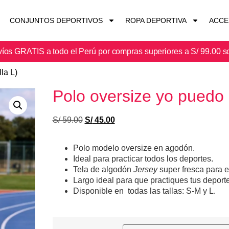
CONJUNTOS DEPORTIVOS
ROPA DEPORTIVA
ACCE
íos GRATIS a todo el Perú por compras superiores a S/ 99.00 s
la L)
Polo oversize yo puedo (
S/
59.00
S/
45.00
Polo modelo oversize en agodón.
Ideal para practicar todos los deportes.
Tela de algodón
Jersey
super fresca para 
Largo ideal para que practiques tus deport
Disponible en todas las tallas: S-M y L.