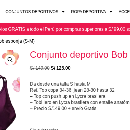
CONJUNTOS DEPORTIVOS
ROPA DEPORTIVA
ACCE
íos GRATIS a todo el Perú por compras superiores a S/ 99.00 s
ob esponja (S-M)
Conjunto deportivo Bob
S/
149.00
S/
125.00
Da desde una talla S hasta M
Ref. Top copa 34-36, jean 28-30 hasta 32
– Top con push up en Lycra brasilera.
– Tobillero en Lycra brasilera con entalle anató
– Precio S/149.00 + envío Gratis