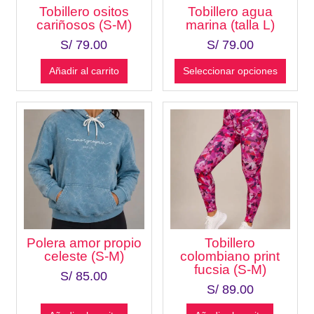
Tobillero ositos
Tobillero agua
cariñosos (S-M)
marina (talla L)
S/
79.00
S/
79.00
Añadir al carrito
Seleccionar opciones
Polera amor propio
Tobillero
celeste (S-M)
colombiano print
fucsia (S-M)
S/
85.00
S/
89.00