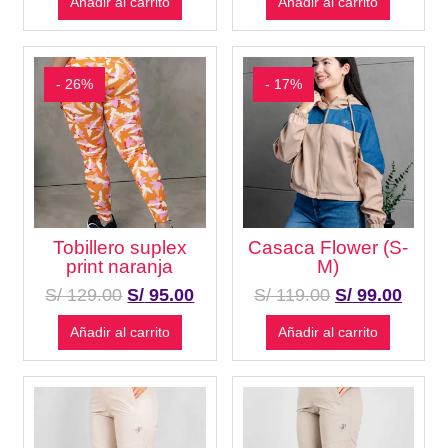
Añadir al carrito
Añadir al carrito
- 26%
- 17%
Tobillero suplex
Casaca Flower (S-
print naranja
M)
S/
129.00
S/
95.00
S/
119.00
S/
99.00
Añadir al carrito
Añadir al carrito