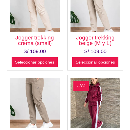
Jogger trekking
Jogger trekking
crema (small)
beige (M y L)
S/
109.00
S/
109.00
Seleccionar opciones
Seleccionar opciones
- 8%