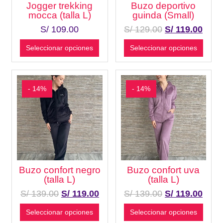
Jogger trekking
Buzo deportivo
mocca (talla L)
guinda (Small)
S/
109.00
S/
129.00
S/
119.00
Seleccionar opciones
Seleccionar opciones
- 14%
- 14%
Buzo confort negro
Buzo confort uva
(talla L)
(talla L)
S/
139.00
S/
119.00
S/
139.00
S/
119.00
Seleccionar opciones
Seleccionar opciones